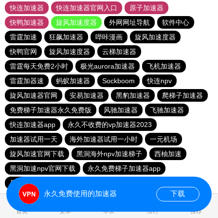
快连加速器
快连加速器官网入口
原子加速器
快鸭加速器
旋风加速度器
外网网址导航
软件中心
雷霆加速
狂飙加速器
哔咔漫画
旋风加速度器
快鸭官网
旋风加速度器
云梯加速器
雷霆每天免费2小时
极光aurora加速器
飞机加速器
雷霆加器速
蚂蚁加速器
Sockboom
快连npv
旋风加速器官网
安易加速器
黑豹加速器
爬梯子加速器
免费梯子加速器永久免费版
风驰加速器
飞驰加速器
快连加速器app
永久不收费的vp加速器2023
加速器试用一天
海外加速器试用一小时
一元机场
旋风加速官网下载
黑洞海外npv加速梯子
西柚加速
黑洞加速npv官网下载
永久免费梯子加速器app
暴雪加速器
快联加速器
永久免费使用的加速器
下载
0.093041s
首页
安卓
苹果
排行
推荐