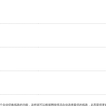
一个自动切换线路的功能，这样就可以根据网络情况自动选择最优的线路，从而获得更