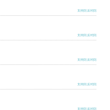
支持
[0]
反对
[0]
支持
[0]
反对
[0]
支持
[0]
反对
[0]
支持
[0]
反对
[0]
支持
[0]
反对
[0]