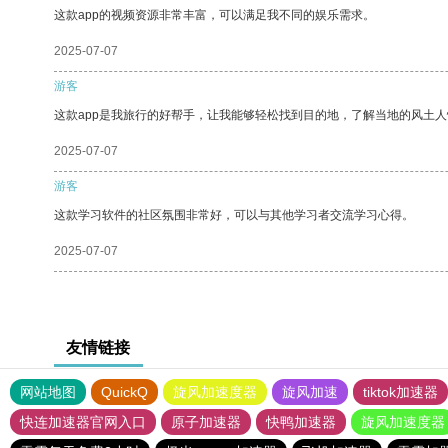
这款app的视频资源非常丰富，可以满足我不同的娱乐需求。
2025-07-07
游客
这款app是我旅行的好帮手，让我能够轻松找到目的地，了解当地的风土人
2025-07-07
游客
这款学习软件的社区氛围非常好，可以与其他学习者交流学习心得。
2025-07-07
友情链接
网站地图
QuickQ
旋风加速度器
旋风加速
tiktok加速器
快连加速器官网入口
原子加速器
快鸭加速器
旋风加速度器