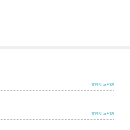
支持
[0]
反对
[0]
支持
[0]
反对
[0]