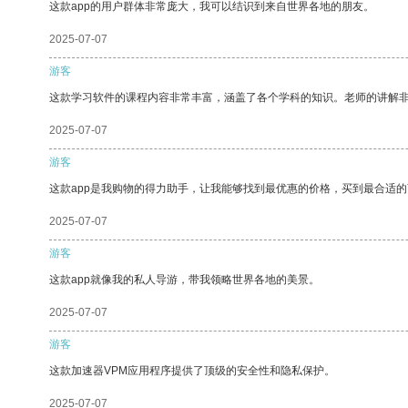
这款app的用户群体非常庞大，我可以结识到来自世界各地的朋友。
2025-07-07
游客
这款学习软件的课程内容非常丰富，涵盖了各个学科的知识。老师的讲解
2025-07-07
游客
这款app是我购物的得力助手，让我能够找到最优惠的价格，买到最合适
2025-07-07
游客
这款app就像我的私人导游，带我领略世界各地的美景。
2025-07-07
游客
这款加速器VPM应用程序提供了顶级的安全性和隐私保护。
2025-07-07