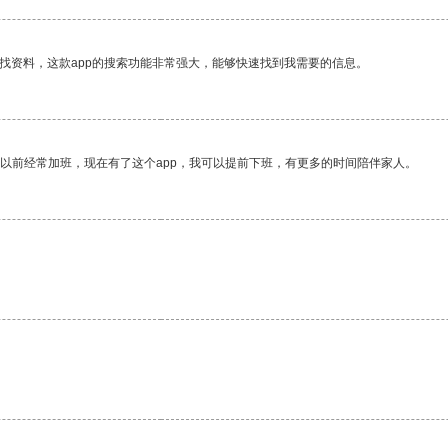
找资料，这款app的搜索功能非常强大，能够快速找到我需要的信息。
我以前经常加班，现在有了这个app，我可以提前下班，有更多的时间陪伴家人。
。