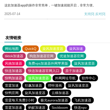
这款加速器app的操作非常简单，一键加速就能开启，非常方便。
2025-07-14
支持
[0]
反对
[0]
友情链接
网站地图
QuickQ
旋风加速度器
旋风加速
tiktok加速器
狗急加速器官网
优途加速器官网
风驰加速器
免费vps加速器外网苹果版
旋风加速度器
快连加速器
快连加速器官网入口
原子加速器
快鸭加速器
旋风加速度器
外网网址导航
软件中心
雷霆加速
狂飙加速器
哔咔漫画
旋风加速度器
快鸭官网
旋风加速度器
云梯加速器
雷霆每天免费2小时
极光aurora加速器
飞机加速器
雷霆加器速
蚂蚁加速器
Sockboom
快连npv