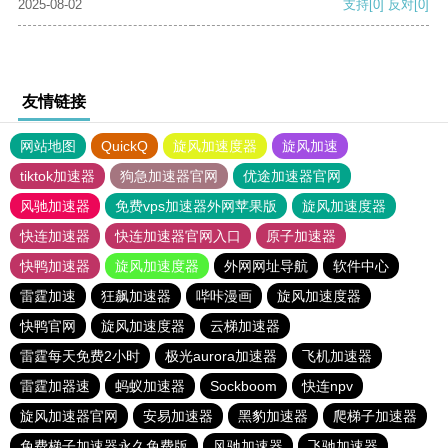
2025-08-02
支持
[0]
反对
[0]
友情链接
网站地图
QuickQ
旋风加速度器
旋风加速
tiktok加速器
狗急加速器官网
优途加速器官网
风驰加速器
免费vps加速器外网苹果版
旋风加速度器
快连加速器
快连加速器官网入口
原子加速器
快鸭加速器
旋风加速度器
外网网址导航
软件中心
雷霆加速
狂飙加速器
哔咔漫画
旋风加速度器
快鸭官网
旋风加速度器
云梯加速器
雷霆每天免费2小时
极光aurora加速器
飞机加速器
雷霆加器速
蚂蚁加速器
Sockboom
快连npv
旋风加速器官网
安易加速器
黑豹加速器
爬梯子加速器
免费梯子加速器永久免费版
风驰加速器
飞驰加速器