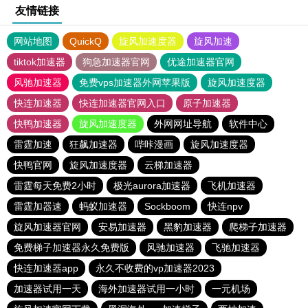
友情链接
网站地图
QuickQ
旋风加速度器
旋风加速
tiktok加速器
狗急加速器官网
优途加速器官网
风驰加速器
免费vps加速器外网苹果版
旋风加速度器
快连加速器
快连加速器官网入口
原子加速器
快鸭加速器
旋风加速度器
外网网址导航
软件中心
雷霆加速
狂飙加速器
哔咔漫画
旋风加速度器
快鸭官网
旋风加速度器
云梯加速器
雷霆每天免费2小时
极光aurora加速器
飞机加速器
雷霆加器速
蚂蚁加速器
Sockboom
快连npv
旋风加速器官网
安易加速器
黑豹加速器
爬梯子加速器
免费梯子加速器永久免费版
风驰加速器
飞驰加速器
快连加速器app
永久不收费的vp加速器2023
加速器试用一天
海外加速器试用一小时
一元机场