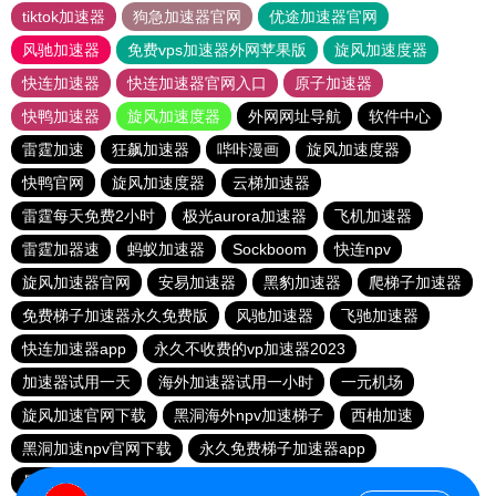
tiktok加速器
狗急加速器官网
优途加速器官网
风驰加速器
免费vps加速器外网苹果版
旋风加速度器
快连加速器
快连加速器官网入口
原子加速器
快鸭加速器
旋风加速度器
外网网址导航
软件中心
雷霆加速
狂飙加速器
哔咔漫画
旋风加速度器
快鸭官网
旋风加速度器
云梯加速器
雷霆每天免费2小时
极光aurora加速器
飞机加速器
雷霆加器速
蚂蚁加速器
Sockboom
快连npv
旋风加速器官网
安易加速器
黑豹加速器
爬梯子加速器
免费梯子加速器永久免费版
风驰加速器
飞驰加速器
快连加速器app
永久不收费的vp加速器2023
加速器试用一天
海外加速器试用一小时
一元机场
旋风加速官网下载
黑洞海外npv加速梯子
西柚加速
黑洞加速npv官网下载
永久免费梯子加速器app
暴雪加速器
快联加速器