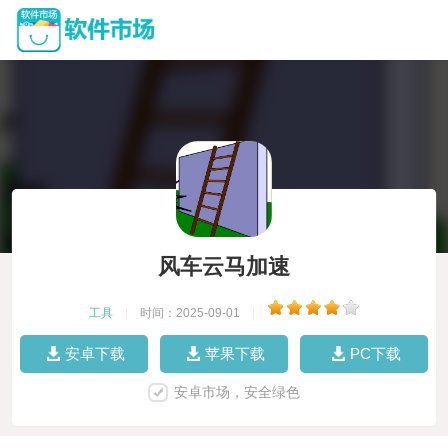
风车云马加速
工具
|
时间：2025-09-01
|
安卓下载
苹果下载
PC下载
安卓市场，安全绿色