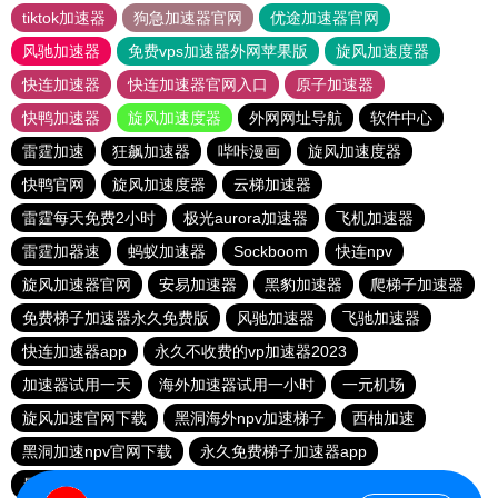
tiktok加速器
狗急加速器官网
优途加速器官网
风驰加速器
免费vps加速器外网苹果版
旋风加速度器
快连加速器
快连加速器官网入口
原子加速器
快鸭加速器
旋风加速度器
外网网址导航
软件中心
雷霆加速
狂飙加速器
哔咔漫画
旋风加速度器
快鸭官网
旋风加速度器
云梯加速器
雷霆每天免费2小时
极光aurora加速器
飞机加速器
雷霆加器速
蚂蚁加速器
Sockboom
快连npv
旋风加速器官网
安易加速器
黑豹加速器
爬梯子加速器
免费梯子加速器永久免费版
风驰加速器
飞驰加速器
快连加速器app
永久不收费的vp加速器2023
加速器试用一天
海外加速器试用一小时
一元机场
旋风加速官网下载
黑洞海外npv加速梯子
西柚加速
黑洞加速npv官网下载
永久免费梯子加速器app
暴雪加速器
快联加速器