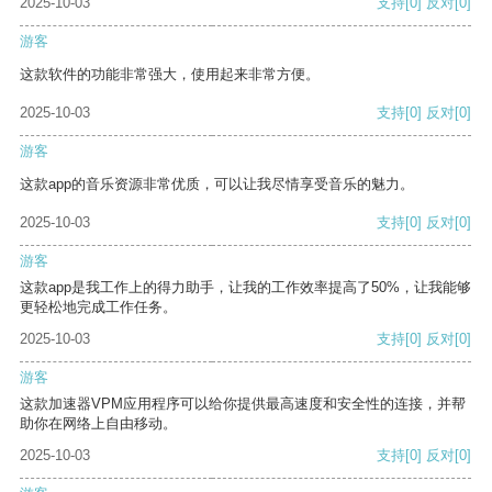
2025-10-03
支持
[0]
反对
[0]
游客
这款软件的功能非常强大，使用起来非常方便。
2025-10-03
支持
[0]
反对
[0]
游客
这款app的音乐资源非常优质，可以让我尽情享受音乐的魅力。
2025-10-03
支持
[0]
反对
[0]
游客
这款app是我工作上的得力助手，让我的工作效率提高了50%，让我能够
更轻松地完成工作任务。
2025-10-03
支持
[0]
反对
[0]
游客
这款加速器VPM应用程序可以给你提供最高速度和安全性的连接，并帮
助你在网络上自由移动。
2025-10-03
支持
[0]
反对
[0]