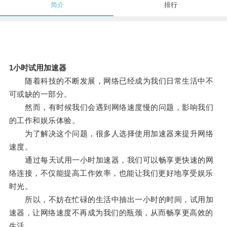
简介
排行
1小时试用加速器
随着科技的不断发展，网络已经成为我们日常生活中不
可或缺的一部分。
然而，有时候我们会遇到网络速度慢的问题，影响我们
的工作和娱乐体验。
为了解决这个问题，很多人选择使用加速器来提升网络
速度。
通过每天试用一小时加速器，我们可以畅享更快速的网
络连接，不仅能提高工作效率，也能让我们更好地享受娱乐
时光。
所以，不妨在忙碌的生活中抽出一小时的时间，试用加
速器，让网络速度不再成为我们的瓶颈，从而畅享更高效的
生活。