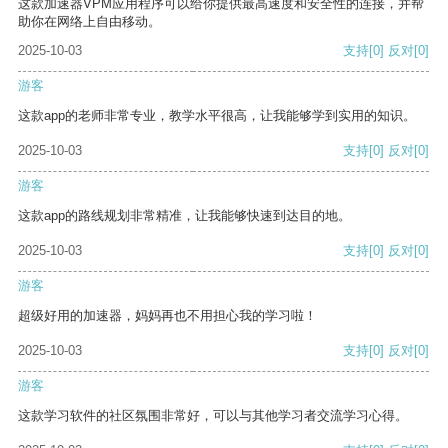
这款加速器VPM应用程序可以给你提供最高速度和安全性的连接，并帮
助你在网络上自由移动。
2025-10-03
支持
[0]
反对
[0]
游客
这款app的老师非常专业，教学水平很高，让我能够学到实用的知识。
2025-10-03
支持
[0]
反对
[0]
游客
这款app的路线规划非常精准，让我能够快速到达目的地。
2025-10-03
支持
[0]
反对
[0]
游客
超级好用的加速器，妈妈再也不用担心我的学习啦！
2025-10-03
支持
[0]
反对
[0]
游客
这款学习软件的社区氛围非常好，可以与其他学习者交流学习心得。