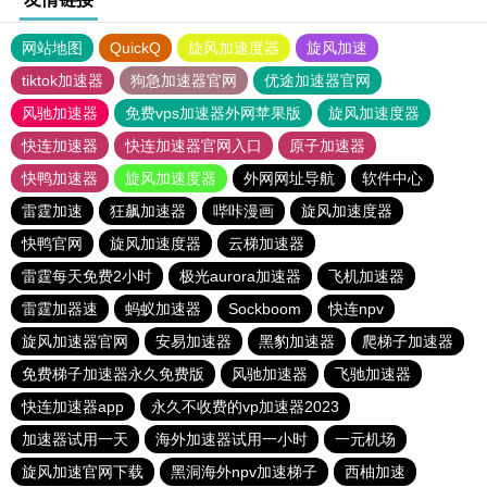
网站地图
QuickQ
旋风加速度器
旋风加速
tiktok加速器
狗急加速器官网
优途加速器官网
风驰加速器
免费vps加速器外网苹果版
旋风加速度器
快连加速器
快连加速器官网入口
原子加速器
快鸭加速器
旋风加速度器
外网网址导航
软件中心
雷霆加速
狂飙加速器
哔咔漫画
旋风加速度器
快鸭官网
旋风加速度器
云梯加速器
雷霆每天免费2小时
极光aurora加速器
飞机加速器
雷霆加器速
蚂蚁加速器
Sockboom
快连npv
旋风加速器官网
安易加速器
黑豹加速器
爬梯子加速器
免费梯子加速器永久免费版
风驰加速器
飞驰加速器
快连加速器app
永久不收费的vp加速器2023
加速器试用一天
海外加速器试用一小时
一元机场
旋风加速官网下载
黑洞海外npv加速梯子
西柚加速