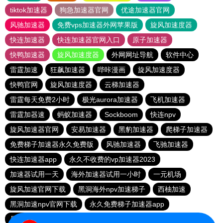
tiktok加速器
狗急加速器官网
优途加速器官网
风驰加速器
免费vps加速器外网苹果版
旋风加速度器
快连加速器
快连加速器官网入口
原子加速器
快鸭加速器
旋风加速度器
外网网址导航
软件中心
雷霆加速
狂飙加速器
哔咔漫画
旋风加速度器
快鸭官网
旋风加速度器
云梯加速器
雷霆每天免费2小时
极光aurora加速器
飞机加速器
雷霆加器速
蚂蚁加速器
Sockboom
快连npv
旋风加速器官网
安易加速器
黑豹加速器
爬梯子加速器
免费梯子加速器永久免费版
风驰加速器
飞驰加速器
快连加速器app
永久不收费的vp加速器2023
加速器试用一天
海外加速器试用一小时
一元机场
旋风加速官网下载
黑洞海外npv加速梯子
西柚加速
黑洞加速npv官网下载
永久免费梯子加速器app
暴雪加速器
快联加速器