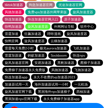
tiktok加速器
狗急加速器官网
优途加速器官网
风驰加速器
免费vps加速器外网苹果版
旋风加速度器
快连加速器
快连加速器官网入口
原子加速器
快鸭加速器
旋风加速度器
外网网址导航
软件中心
雷霆加速
狂飙加速器
哔咔漫画
旋风加速度器
快鸭官网
旋风加速度器
云梯加速器
雷霆每天免费2小时
极光aurora加速器
飞机加速器
雷霆加器速
蚂蚁加速器
Sockboom
快连npv
旋风加速器官网
安易加速器
黑豹加速器
爬梯子加速器
免费梯子加速器永久免费版
风驰加速器
飞驰加速器
快连加速器app
永久不收费的vp加速器2023
加速器试用一天
海外加速器试用一小时
一元机场
旋风加速官网下载
黑洞海外npv加速梯子
西柚加速
黑洞加速npv官网下载
永久免费梯子加速器app
暴雪加速器
快联加速器