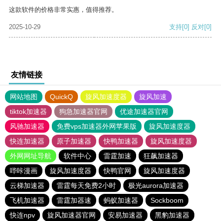
这款软件的价格非常实惠，值得推荐。
2025-10-29
支持
[0]
反对
[0]
友情链接
网站地图
QuickQ
旋风加速度器
旋风加速
tiktok加速器
狗急加速器官网
优途加速器官网
风驰加速器
免费vps加速器外网苹果版
旋风加速度器
快连加速器
原子加速器
快鸭加速器
旋风加速度器
外网网址导航
软件中心
雷霆加速
狂飙加速器
哔咔漫画
旋风加速度器
快鸭官网
旋风加速度器
云梯加速器
雷霆每天免费2小时
极光aurora加速器
飞机加速器
雷霆加器速
蚂蚁加速器
Sockboom
快连npv
旋风加速器官网
安易加速器
黑豹加速器